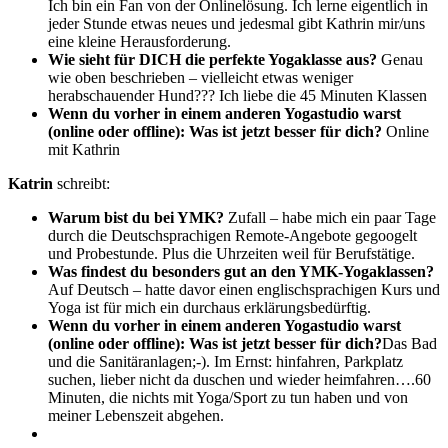
Ich bin ein Fan von der Onlinelösung. Ich lerne eigentlich in
jeder Stunde etwas neues und jedesmal gibt Kathrin mir/uns
eine kleine Herausforderung.
Wie sieht für DICH die perfekte Yogaklasse aus?
Genau
wie oben beschrieben – vielleicht etwas weniger
herabschauender Hund??? I
ch liebe die 45 Minuten Klassen
Wenn du vorher in einem anderen Yogastudio warst
(online oder offline): Was ist jetzt besser für dich?
Online
mit Kathrin
Katrin
schreibt:
Warum bist du bei YMK?
Zufall – habe mich ein paar Tage
durch die Deutschsprachigen Remote-Angebote gegoogelt
und Probestunde. Plus die Uhrzeiten weil für Berufstätige.
Was findest du besonders gut an den YMK-Yogaklassen?
Auf Deutsch – hatte davor einen englischsprachigen Kurs und
Yoga ist für mich ein durchaus erklärungsbedürftig.
Wenn du vorher in einem anderen Yogastudio warst
(online oder offline): Was ist jetzt besser für dich?
Das Bad
und die Sanitäranlagen;-).
Im Ernst: hinfahren, Parkplatz
suchen, lieber nicht da duschen und wieder heimfahren….60
Minuten, die nichts mit Yoga/Sport zu tun haben und von
meiner Lebenszeit abgehen.