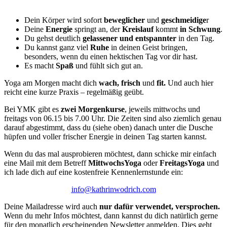
Dein Körper wird sofort
beweglicher
und
geschmeidige
r
Deine
Energie
springt an, der
Kreislauf
kommt
in Schwung
.
Du gehst deutlich
gelassener und entspannter
in den Tag.
Du kannst ganz viel
Ruhe
in deinen Geist bringen,
besonders, wenn du einen hektischen Tag vor dir hast.
Es macht
Spaß
und fühlt sich gut an.
Yoga am Morgen macht dich
wach, frisch
und
fit.
Und auch hier
reicht eine kurze Praxis – regelmäßig geübt.
Bei YMK gibt es
zwei Morgenkurse
, jeweils mittwochs und
freitags von 06.15 bis 7.00 Uhr. Die Zeiten sind also ziemlich genau
darauf abgestimmt, dass du (siehe oben) danach unter die Dusche
hüpfen und voller frischer Energie in deinen Tag starten kannst.
Wenn du das mal ausprobieren möchtest, dann schicke mir einfach
eine Mail mit dem Betreff
MittwochsYoga
oder
FreitagsYoga
und
ich lade dich auf eine kostenfreie Kennenlernstunde ein:
info@kathrinwodrich.com
Deine Mailadresse wird auch
nur dafür verwendet, versprochen.
Wenn du mehr Infos möchtest, dann kannst du dich natürlich gerne
für den monatlich erscheinenden Newsletter anmelden. Dies geht