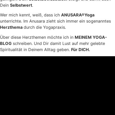
Dein
Selbstwert
.
Wer mich kennt, weiß, dass ich
ANUSARA®Yoga
unterrichte. Im Anusara zieht sich immer ein sogenanntes
Herzthema
durch die Yogapraxis.
Über diese Herzthemen möchte ich in
MEINEM YOGA-
BLOG
schreiben. Und Dir damit Lust auf mehr gelebte
Spiritualität in Deinem Alltag geben.
Für DICH.